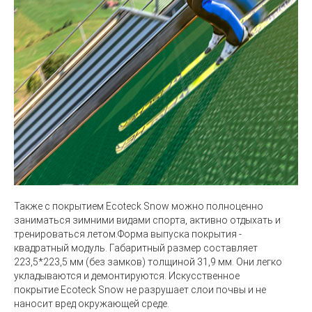
Также с покрытием
Ecoteck Snow
можно полноценно
заниматься зимними видами спорта, активно отдыхать и
тренироваться летом.Форма выпуска покрытия -
квадратный модуль. Габаритный размер составляет
223,5*223,5 мм (без замков) толщиной 31,9 мм. Они легко
укладываются и демонтируются. Искусственное
покрытие
Ecoteck Snow
не разрушает слои почвы и не
наносит вред окружающей среде.