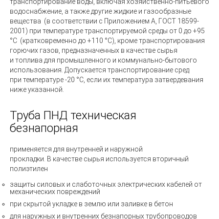
транспортирование воды, включая хозяйственно-питьевого
водоснабжение, а также другие жидкие и газообразные
вещества
(в
соответствии с Приложением А, ГОСТ 18599-
2001) при температуре транспортируемой среды от 0 до +95
°С
(кратковременно
до +110 °С), кроме транспортирования
горючих газов, предназначенных в качестве сырья
и топлива для промышленного и коммунально-бытового
использования. Допускается транспортирование сред
при температуре -20 °С, если их температура затвердевания
ниже указанной.
Труба ПНД техническая
безнапорная
применяется для внутренней и наружной
прокладки. В качестве сырья используется вторичный
полиэтилен
защиты силовых и слаботочных электрических кабелей от
механических повреждений
при скрытой укладке в землю или заливке в бетон
для наружных и внутренних безнапорных трубопроводов