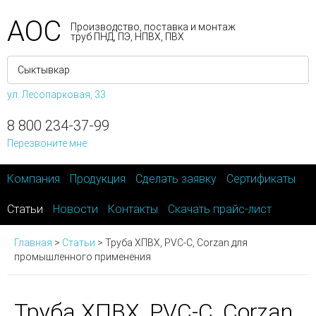
АОС
Производство, поставка и монтаж
труб ПНД, ПЭ, НПВХ, ПВХ
ул. Лесопарковая, 33
8 800 234-37-99
Перезвоните мне
Компания
Продукция
Сделать заявку
Сертификаты
Статьи
Новости
Контакты
Скачать прайс-лист
Главная
>
Статьи
>
Труба ХПВХ, PVC-C, Corzan для
промышленного применения
Труба ХПВХ, PVC-C, Corzan