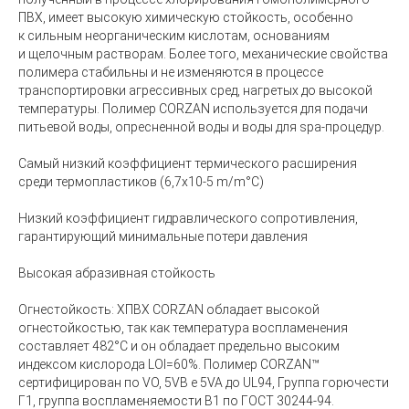
ПВХ, имеет высокую химическую стойкость, особенно
к сильным неорганическим кислотам, основаниям
и щелочным растворам. Более того, механические свойства
полимера стабильны и не изменяются в процессе
транспортировки агрессивных сред, нагретых до высокой
температуры. Полимер CORZAN используется для подачи
питьевой воды, опресненной воды и воды для spa-процедур.
Самый низкий коэффициент термического расширения
среди термопластиков
(6
,7х10-5 m/m°С)
Низкий коэффициент гидравлического сопротивления,
гарантирующий минимальные потери давления
Высокая абразивная стойкость
Огнестойкость: ХПВХ CORZAN обладает высокой
огнестойкостью, так как температура воспламенения
составляет 482°C и он обладает предельно высоким
индексом кислорода LOI=60%. Полимер CORZAN™
сертифицирован по VO, 5VB e 5VA до UL94, Группа горючести
Г1, группа воспламеняемости В1 по ГОСТ 30244-94.