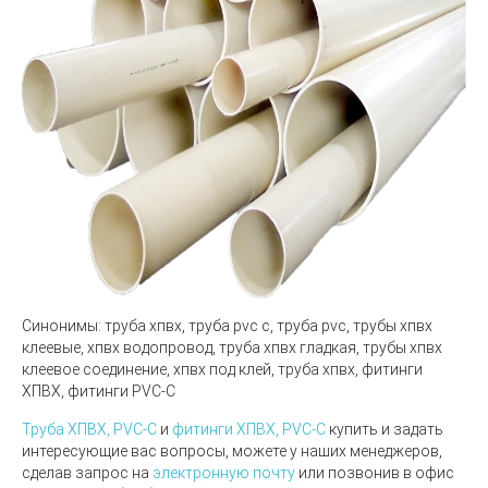
Синонимы:
труба хпвх, труба pvc c, труба pvc, трубы хпвх
клеевые, хпвх водопровод, труба хпвх гладкая, трубы хпвх
клеевое соединение, хпвх под клей, труба хпвх, фитинги
ХПВХ, фитинги PVC-C
Труба ХПВХ, PVC-C
и
фитинги ХПВХ, PVC-C
купить и задать
интересующие вас вопросы, можете у наших менеджеров,
сделав запрос на
электронную почту
или позвонив в офис