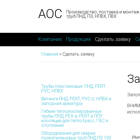
АОС
Производство, поставка и монтаж
труб ПНД, ПЭ, НПВХ, ПВХ
Компания
Продукция
Сделать заявку
С
Главная
>
Сделать заявку
За
Трубы пластиковые: ПНД, PERT,
PVC, НПВХ
Запол
Фитинги ПНД, PERT, PVC-U, НПВХ и
запорная арматура
ВНИМА
Гибкие теплоизолированные
испол
трубы ПНД, PEX-а, PERT в ППУ
изоляции для теплотрасс, ГВС и
отопления
Оборудование для сварки
Им
полиэтиленовых труб ПНД ПЭ 100