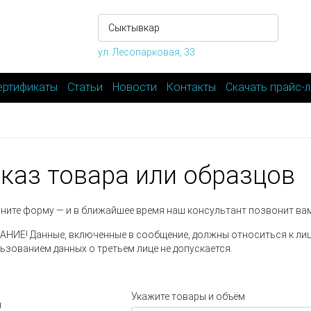
ул. Лесопарковая, 33
ертификаты
Статьи
Новости
Контакты
Скачать прайс-л
каз товара или образцов
ните форму — и в ближайшее время наш консультант позвонит вам
НИЕ! Данные, включенные в сообщение, должны относиться к ли
ьзованием данных о третьем лице не допускается.
Укажите товары и объём
я