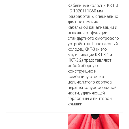
Кабельные колодцы ККТ 3
-
D 1020 H 1860 мм
разработаны специально
для построения
кабельной канализации и
выполняют функции
стандартного смотрового
устройства. Пластиковый
колодец ККТ-3 (и его
модификации ККТ-3.1 и
ККТ-3.2) представляют
собой сборную
конструкцию и
комбинируются из
цельнолитого корпуса,
верхней конусообразной
части, удлиняющей
горловины и винтовой
крышки.