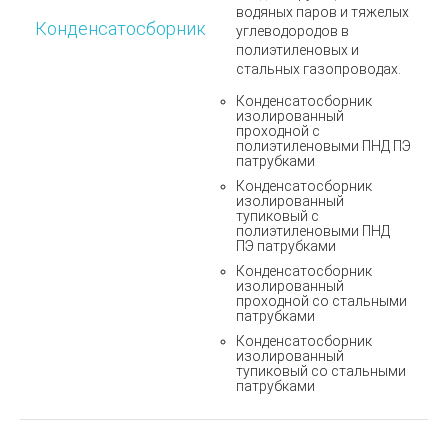
водяных паров и тяжелых
Конденсатосборник
углеводородов в
полиэтиленовых и
стальных газопроводах.
Конденсатосборник
изолированный
проходной с
полиэтиленовыми ПНД ПЭ
патрубками
Конденсатосборник
изолированный
тупиковый с
полиэтиленовыми
ПНД
ПЭ
патрубками
Конденсатосборник
изолированный
проходной со стальными
патрубками
Конденсатосборник
изолированный
тупиковый со стальными
патрубками