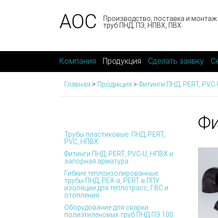
АОС
Производство, поставка и монтаж
труб ПНД, ПЭ, НПВХ, ПВХ
Компания
Продукция
Сделать заявку
С
Главная
>
Продукция
>
Фитинги ПНД, PERT, PVC
Фи
Трубы пластиковые: ПНД, PERT,
PVC, НПВХ
Фитинги ПНД, PERT, PVC-U, НПВХ и
запорная арматура
Гибкие теплоизолированные
трубы ПНД, PEX-а, PERT в ППУ
изоляции для теплотрасс, ГВС и
отопления
Оборудование для сварки
полиэтиленовых труб ПНД ПЭ 100