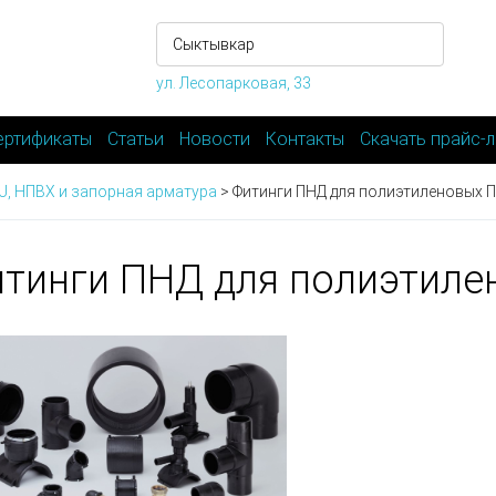
ул. Лесопарковая, 33
ертификаты
Статьи
Новости
Контакты
Скачать прайс-л
-U, НПВХ и запорная арматура
>
Фитинги ПНД для полиэтиленовых П
тинги ПНД для полиэтиле