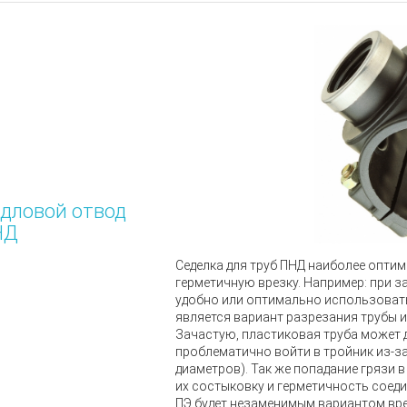
дловой отвод
НД
Седелка для труб ПНД
наиболее оптим
герметичную врезку. Например: при з
удобно или оптимально использовать
является вариант разрезания трубы 
Зачастую, пластиковая труба может
проблематично войти в тройник из-за
диаметров). Так же попадание грязи
их состыковку и герметичность соедин
ПЭ будет незаменимым вариантом врез