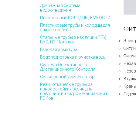
Дренажная система
водоотведения
Пластиковые КОЛОДЦЫ, ЕМКОСТИ
Пластиковые трубы и колодцы для
Фит
защиты кабеля
Стальные трубы в изоляции ППУ,
Элект
ВУС, ПЭ, Полилен
Фитин
Газовая арматура
Фитин
Водоподготовка и очистка воды
Нераз
Система Оперативного
Дистанционного Контроля
Нераз
Сильфонный компенсатор
Втулк
Резинотканевые трубы из
Краны
износостойких резин для
предприятий гидромеханизации и
Седел
ГОКов