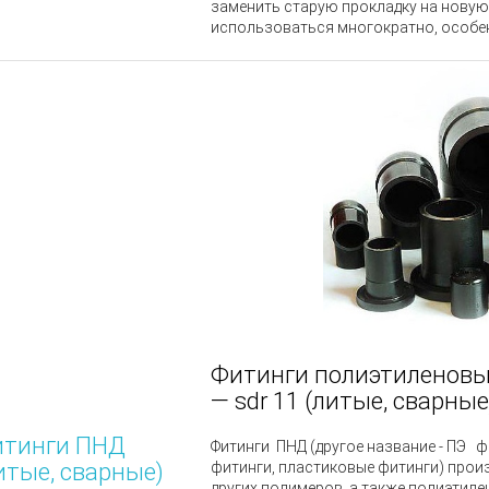
заменить старую прокладку на новую.
использоваться многократно, особен
Фитинги полиэтиленовые
― sdr 11 (литые, сварные
тинги ПНД
Фитинги
ПНД
(другое название - ПЭ 
итые, сварные)
фитинги, пластиковые фитинги) произ
других полимеров, а также полиэтил