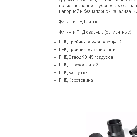
полиэтиленовых трубопроводов пнд: 
напорной и безнапорной канализаци
Фитинги ПНД литые
Фитинги ПНД сварные (сегментные)
ПНД Тройник равнопроходный
ПНД Тройник редукционный
ПНД Отвод 90, 45 градусов
ПНД Переход литой
ПНД заглушка
ПНД Крестовина