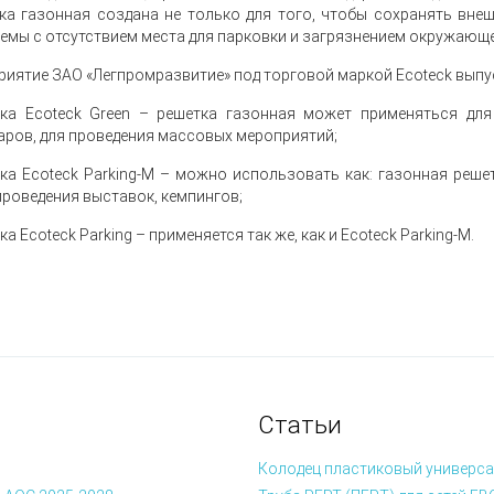
ка газонная создана не только для того, чтобы сохранять вне
емы с отсутствием места для парковки и загрязнением окружающе
риятие ЗАО «Легпромразвитие» под торговой маркой Ecoteck выпу
ка Ecoteck Green
– решетка газонная может применяться для
аров, для проведения массовых мероприятий;
ка Ecoteck Parking-M
– можно использовать как: газонная решет
проведения выставок, кемпингов;
ка Ecoteck Parking
– применяется так же, как и Ecoteck Parking-M.
Статьи
Колодец пластиковый универса