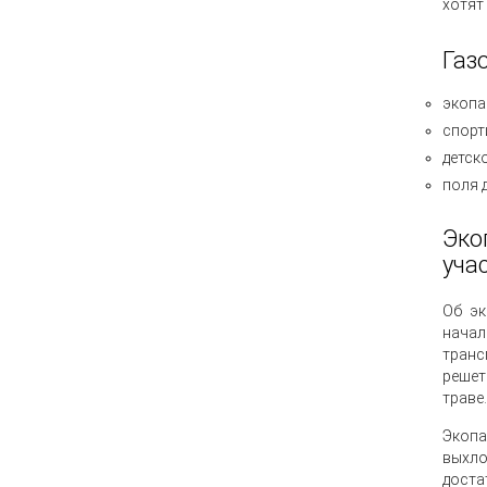
хотят
Газ
экопа
спорт
детск
поля 
Эко
уча
Об эк
начал
транс
решет
траве.
Экопа
выхло
доста