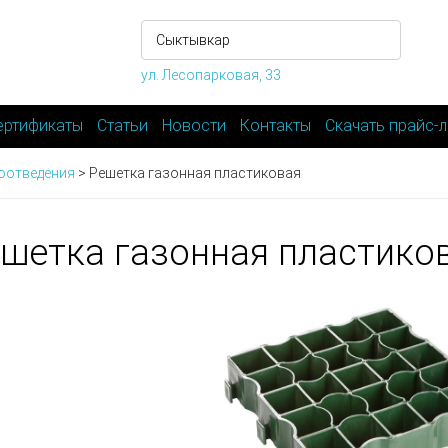
ул. Лесопарковая, 33
ертификаты
Статьи
Новости
Контакты
Скачать прайс-л
оотведения
>
Решетка газонная пластиковая
шетка газонная пластико