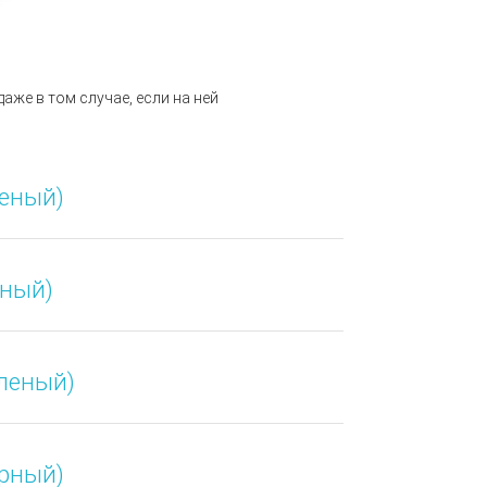
аже в том случае, если на ней
леный)
рный)
еленый)
ерный)