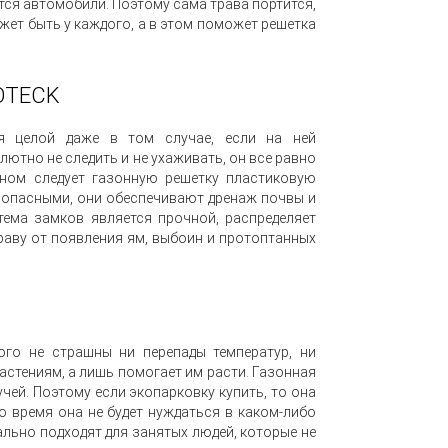
ются автомобили. Поэтому сама трава портится,
жет быть у каждого, а в этом поможет решетка
COTECK
ся целой даже в том случае, если на ней
ютно не следить и не ухаживать, он все равно
оном следует газонную решетку пластиковую
езопасными, они обеспечивают дренаж почвы и
тема замков является прочной, распределяет
раву от появления ям, выбоин и протоптанных
ого не страшны ни перепады температур, ни
астениям, а лишь помогает им расти. Газонная
чей. Поэтому если экопарковку купить, то она
о время она не будет нуждаться в каком-либо
льно подходят для занятых людей, которые не