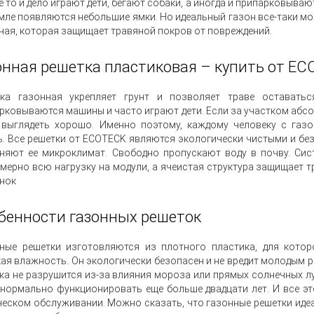
е то и дело играют дети, бегают собаки, а иногда и припарковыва
емле появляются небольшие ямки. Но идеальный газон все-таки мо
ная, которая защищает травяной покров от повреждений.
онная решетка пластиковая – купить от E
тка газонная укрепляет грунт и позволяет траве оставать
рковываются машины и часто играют дети. Если за участком абсол
 выглядеть хорошо. Именно поэтому, каждому человеку с газ
ь. Все решетки от ECOTECK являются экологически чистыми и б
няют ее микроклимат. Свободно пропускают воду в почву. Сис
мерно всю нагрузку на модули, а ячеистая структура защищает т
нок
бенности газонных решеток
ные решетки изготовляются из плотного пластика, для котор
ая влажность. Он экологически безопасен и не вредит молодым р
ка не разрушится из-за влияния мороза или прямых солнечных лу
 нормально функционировать еще больше двадцати лет. И все эт
ческом обслуживании. Можно сказать, что газонные решетки идеа