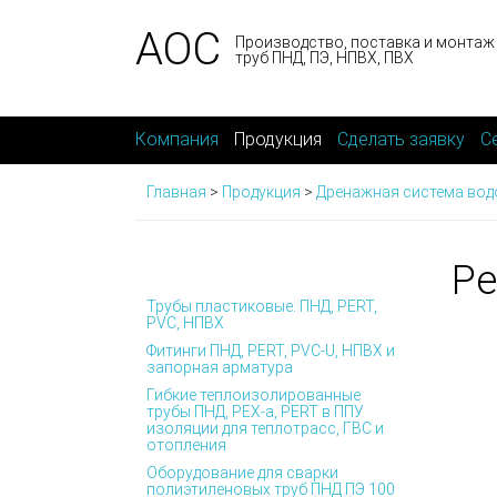
АОС
Производство, поставка и монтаж
труб ПНД, ПЭ, НПВХ, ПВХ
Компания
Продукция
Сделать заявку
С
Главная
>
Продукция
>
Дренажная система вод
Ре
Трубы пластиковые: ПНД, PERT,
PVC, НПВХ
Фитинги ПНД, PERT, PVC-U, НПВХ и
запорная арматура
Гибкие теплоизолированные
трубы ПНД, PEX-а, PERT в ППУ
изоляции для теплотрасс, ГВС и
отопления
Оборудование для сварки
полиэтиленовых труб ПНД ПЭ 100