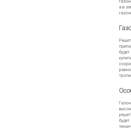
газон
а в з
газон
Газ
Реше
припа
будет
купит
сохра
равно
тропи
Осо
Газон
высок
решет
будет
техни