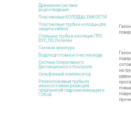
Дренажная система
водоотведения
Пластиковые КОЛОДЦЫ, ЕМКОСТИ
Пластиковые трубы и колодцы для
Газон
защиты кабеля
повер
Стальные трубы в изоляции ППУ,
ВУС, ПЭ, Полилен
Газовая арматура
Газон
Водоподготовка и очистка воды
повер
Система Оперативного
сотов
Дистанционного Контроля
на гр
Сильфонный компенсатор
удары
Резинотканевые трубы из
проса
износостойких резин для
повыш
предприятий гидромеханизации и
повре
ГОКов
прочн