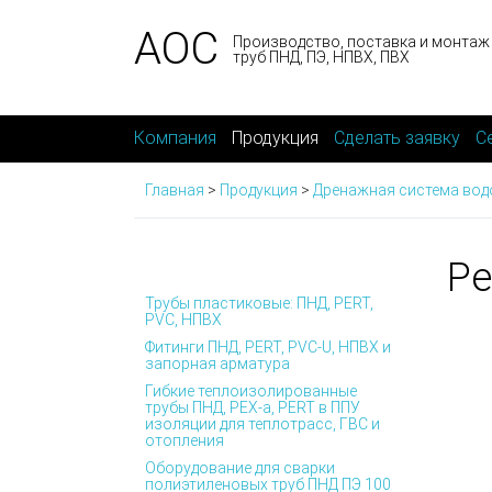
АОС
Производство, поставка и монтаж
труб ПНД, ПЭ, НПВХ, ПВХ
Компания
Продукция
Сделать заявку
С
Главная
>
Продукция
>
Дренажная система вод
Ре
Трубы пластиковые: ПНД, PERT,
PVC, НПВХ
Фитинги ПНД, PERT, PVC-U, НПВХ и
запорная арматура
Гибкие теплоизолированные
трубы ПНД, PEX-а, PERT в ППУ
изоляции для теплотрасс, ГВС и
отопления
Оборудование для сварки
полиэтиленовых труб ПНД ПЭ 100