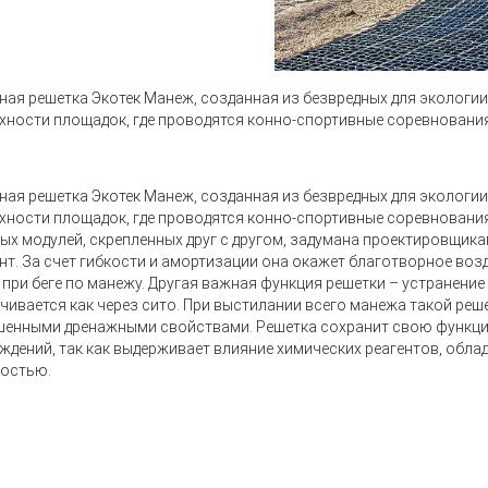
ная решетка Экотек Манеж, созданная из безвредных для экологи
хности площадок, где проводятся конно-спортивные соревнования
ная решетка Экотек Манеж, созданная из безвредных для экологи
хности площадок, где проводятся конно-спортивные соревнования
ых модулей, скрепленных друг с другом, задумана проектировщик
унт. За счет гибкости и амортизации она окажет благотворное воз
 при беге по манежу. Другая важная функция решетки – устранени
чивается как через сито. При выстилании всего манежа такой ре
енными дренажными свойствами. Решетка сохранит свою функци
ждений, так как выдерживает влияние химических реагентов, обл
остью.