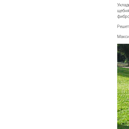
Уклад
щебн
фибр
Решет
Макси