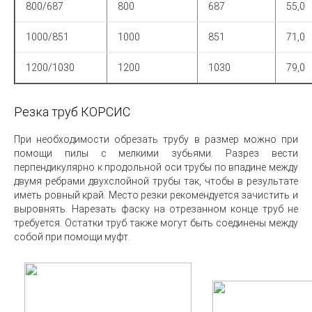
800/687
800
687
55,0
1000/851
1000
851
71,0
1200/1030
1200
1030
79,0
Резка труб КОРСИС
При необходимости обрезать трубу в размер можно при
помощи пилы с мелкими зубьями. Разрез вести
перпендикулярно к продольной оси трубы по впадине между
двумя ребрами двухслойной трубы так, чтобы в результате
иметь ровный край. Место резки рекомендуется зачистить и
выровнять. Нарезать фаску на отрезанном конце труб не
требуется. Остатки труб также могут быть соединены между
собой при помощи муфт.