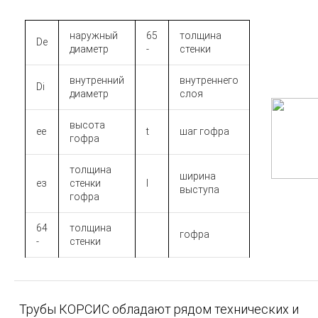
наружный
65
толщина
De
диаметр
-
стенки
внутренний
внутреннего
Di
диаметр
слоя
высота
ее
t
шаг гофра
гофра
толщина
ширина
ез
стенки
I
выступа
гофра
64
толщина
гофра
-
стенки
Трубы КОРСИС обладают рядом технических и