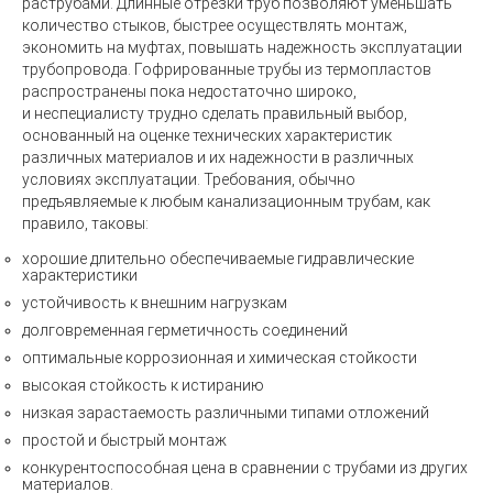
раструбами.
Длинные отрезки труб позволяют уменьшать
количество стыков, быстрее осуществлять монтаж,
экономить на муфтах, повышать надежность эксплуатации
трубопровода.
Гофрированные трубы из термопластов
распространены пока недостаточно широко,
и
неспециалисту трудно сделать правильный выбор,
основанный на оценке технических
характеристик
различных материалов и их надежности в различных
условиях
эксплуатации. Требования, обычно
предъявляемые к любым канализационным трубам,
как
правило, таковы:
хорошие длительно обеспечиваемые гидравлические
характеристики
устойчивость к внешним нагрузкам
долговременная герметичность соединений
оптимальные коррозионная и химическая стойкости
высокая стойкость к истиранию
низкая зарастаемость различными типами отложений
простой и быстрый монтаж
конкурентоспособная цена в сравнении с трубами из других
материалов.