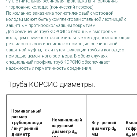
• уплотнительная резиновая прокладка для горловины,
• горловина колодца (конический переход).
По желанию заказчика полиэтиленовый смотровой
колодец может быть укомплектован стальной лестницей с
защитным противоскользящим покрытием.
Для соединения труб КОРСИС с бетонным смотровым
колодцем применяются специальные методы, позволяющие
реализовать соединение как с помощью специальной
защитной муфты, так и путем фиксации трубы в колодце с
помощью цементного раствора. В обоих случаях
специальный профиль труб КОРСИС обеспечивает
надежность и герметичность соединения.
Труба КОРСИС диаметры.
Номинальный
размер
Номинальный
трубопровода
Внутренний
Высо
наружный
/ внутренний
диаметр d
,
гофр
i
диаметр d
,
n
диаметр
мм
e
, м
с