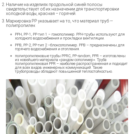
Наличие на изделиях продольной синей полосы
свидетельствует об их назначении для транспортировки
холодной воды, красная – горячей.
Маркировка PP указывает на то, что материал труб —
полипропилен:
PPH, РР-1, РР-тип 1 – гомополимер. РРН-трубы используют для
холодного водоснабжения и прокладки вентиляции.
РРВ, РР-2, РР-тип 2 –блоксополимер. РРВ – предназначены для
горячего водоснабжения и отопления.
полипропиленовые трубы PPRC, PP-random, PPR – изготовлены
из новейшего материала «рандом сополимер». Труба
полипропиленовая PPR – наиболее распространенная и подходит
для всех видов инженерных коммуникаций. Такие
трубопроводы обладают повышенной теплостойкостью.