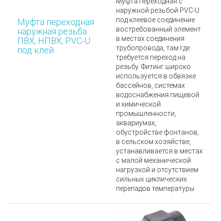
Муфта переходная с
наружной резьбой PVC-U
под клеевое соединение
Муфта переходная
востребованный элемент
наружная резьба
в местах соединения
ПВХ, НПВХ, PVC-U
трубопровода, там где
под клей
требуется переход на
резьбу. Фитинг широко
используется в обвязке
бассейнов, системах
водоснабжения пищевой
и химической
промышленности,
аквариумах,
обустройстве фонтанов,
в сельском хозяйстве,
у
станавливается в местах
с малой механической
нагрузкой и отсутствием
сильных циклических
перепадов температуры