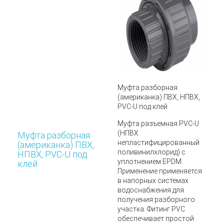
Муфта разборная
(американка) ПВХ, НПВХ,
PVC-U под клей
Муфта разъемная PVC-U
(НПВХ
Муфта разборная
непластифицированный
(американка) ПВХ,
поливинилхлорид) с
НПВХ, PVC-U под
уплотнением EPDM.
клей
Применение применяется
в напорных системах
водоснабжения для
получения разборного
участка. Фитинг PVC
обеспечивает простой