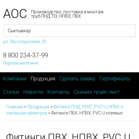
АОС
Производство, поставка и монтаж
труб ПНД, ПЭ, НПВХ, ПВХ
ул. Лесопарковая, 33
8 800 234-37-99
Перезвоните мне
Компания
Продукция
Сделать заявку
Сертификаты
Статьи
Новости
Контакты
Скачать прайс-лист
Главная
>
Продукция
>
Фитинги ПНД, PERT, PVC-U, НПВХ и
запорная арматура
>
Фитинги ПВХ, НПВХ, PVC U клеевые
Фитинги ПВХ, НПВХ, PVC U