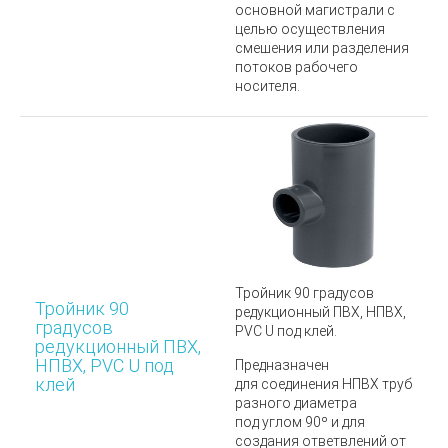
основной магистрали с
целью осуществления
смешения или разделения
потоков рабочего
носителя.
Тройник 90 градусов
Тройник 90
редукционный ПВХ, НПВХ,
градусов
PVC U под клей.
редукционный ПВХ,
НПВХ, PVC U под
Предназначен
клей
для соединения НПВХ труб
разного диаметра
под углом 90º и
для
создания ответвлений от