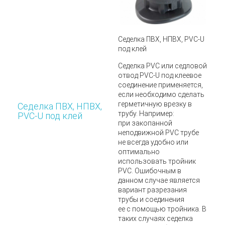
Седелка ПВХ, НПВХ, PVC-U
под клей
Седелка PVC или седловой
отвод PVC-U
под клеевое
соединение применяется,
если необходимо сделать
герметичную врезку в
Седелка ПВХ, НПВХ,
трубу. Например:
PVC-U под клей
при закопанной
неподвижной PVC трубе
не всегда удобно или
оптимально
использовать тройник
PVC. Ошибочным в
данном случае является
вариант разрезания
трубы и соединения
ее с помощью тройника. В
таких случаях седелка