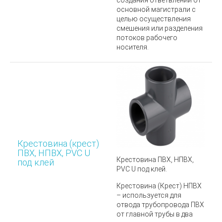
создания ответвлений от
основной магистрали с
целью осуществления
смешения или разделения
потоков рабочего
носителя.
Крестовина (крест)
ПВХ, НПВХ, PVC U
Крестовина
ПВХ, НПВХ,
под клей
PVC U под клей.
Крестовина (Крест) НПВХ
– используется для
отвода трубопровода ПВХ
от главной трубы в два