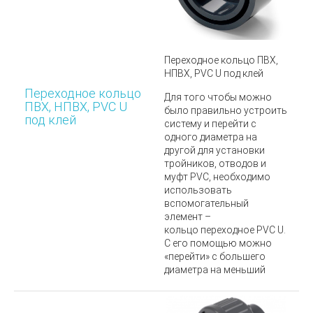
Переходное кольцо ПВХ,
НПВХ, PVC U под клей
Переходное кольцо
Для того чтобы можно
ПВХ, НПВХ, PVC U
было правильно устроить
под клей
систему и перейти с
одного диаметра на
другой
для установки
тройников, отводов и
муфт PVC
, необходимо
использовать
вспомогательный
элемент –
кольцо переходное
PVC U
.
С его помощью можно
«перейти» с большего
диаметра на меньший