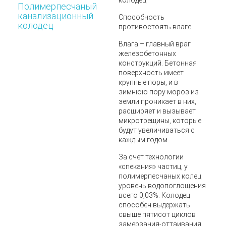
колодец
Полимерпесчаный
канализационный
Способность
колодец
противостоять влаге
Влага – главный враг
железобетонных
конструкций. Бетонная
поверхность имеет
крупные поры, и в
зимнюю пору мороз из
земли проникает в них,
расширяет и вызывает
микротрещины, которые
будут увеличиваться с
каждым годом.
За счет технологии
«спекания» частиц, у
полимерпесчаных колец
уровень водопоглощения
всего 0,03%. Колодец
способен выдержать
свыше пятисот циклов
замерзания-оттаивания