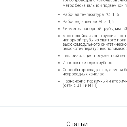
трубопроводов с использование
метод бесканальной подземной пр
Рабочая температура, °С: 115
Рабочее давление, МПа: 1,6
Диаметры напорной трубы, мм: 50
многослойная конструкция, сост
напорной трубы из сшитого поли
высокомодульного синтетическог
высокотемпературных полимеров
Теплоизоляция: полужесткий пе
Исполнение: однотрубное
Способы прокладки: подземная б
непроходных каналах
Назначение: первичный и вторич
(сети с ЦТП и ИТП)
Статьи