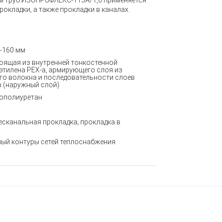
м труб ИЗОПРОФЛЕКС-115А/1,6 применяется
окладки, а также прокладки в каналах.
-160 мм
оящая из внутренней тонкостенной
этилена РЕХ-а, армирующего слоя из
о волокна и последовательности слоев
 (наружный слой)
нополиуретан
есканальная прокладка; прокладка в
ный контуры сетей теплоснабжения