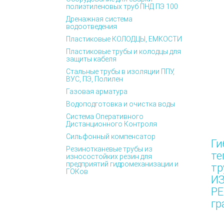
полиэтиленовых труб ПНД ПЭ 100
Дренажная система
водоотведения
Пластиковые КОЛОДЦЫ, ЕМКОСТИ
Пластиковые трубы и колодцы для
защиты кабеля
Стальные трубы в изоляции ППУ,
ВУС, ПЭ, Полилен
Газовая арматура
Водоподготовка и очистка воды
Система Оперативного
Дистанционного Контроля
Сильфонный компенсатор
Ги
Резинотканевые трубы из
те
износостойких резин для
предприятий гидромеханизации и
тр
ГОКов
И
PE
гр