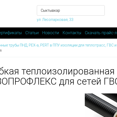
ул. Лесопарковая, 33
ертификаты
Статьи
Новости
Контакты
Скачать прайс-л
ные трубы ПНД, PEX-а, PERT в ППУ изоляции для теплотрасс, ГВС 
я
бкая теплоизолированная
ОПРОФЛЕКС для сетей ГВС