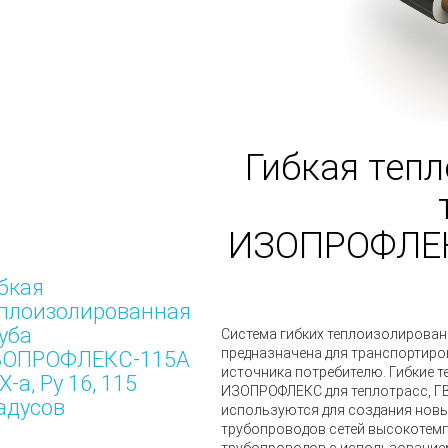
Гибкая теп
ИЗОПРОФЛЕК
бкая
плоизолированная
уба
Система гибких теплоизолирова
предназначена для транспортиро
ЗОПРОФЛЕКС-115А
источника потребителю.
Гибкие 
X-a, Ру 16, 115
ИЗОПРОФЛЕКС
для теплотрасс, Г
адусов
используются для создания новы
трубопроводов сетей высокотемп