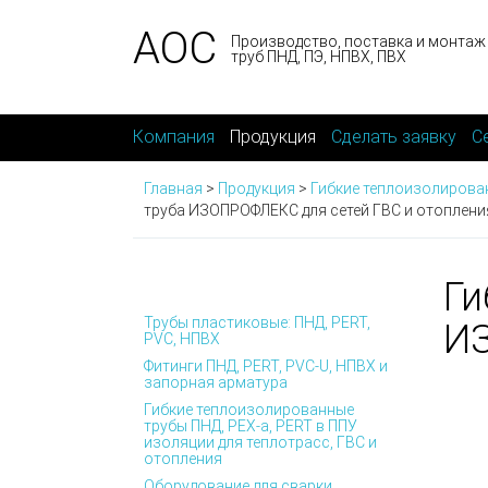
АОС
Производство, поставка и монтаж
труб ПНД, ПЭ, НПВХ, ПВХ
Компания
Продукция
Сделать заявку
С
Главная
>
Продукция
>
Гибкие теплоизолирован
труба ИЗОПРОФЛЕКС для сетей ГВС и отоплени
Ги
Трубы пластиковые: ПНД, PERT,
ИЗ
PVC, НПВХ
Фитинги ПНД, PERT, PVC-U, НПВХ и
запорная арматура
Гибкие теплоизолированные
трубы ПНД, PEX-а, PERT в ППУ
изоляции для теплотрасс, ГВС и
отопления
Оборудование для сварки