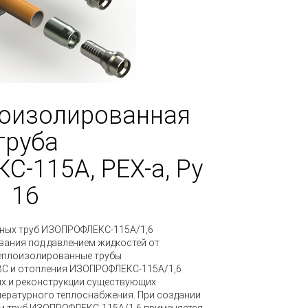
лоизолированная
труба
С-115А,
PEX-a,
Ру
16
нных труб ИЗОПРОФЛЕКС-115А/1,6
вания под давлением жидкостей от
теплоизолированные трубы
ВС и отопления
ИЗОПРОФЛЕКС-115А/1,6
х и реконструкции существующих
ературного теплоснабжения. При создании