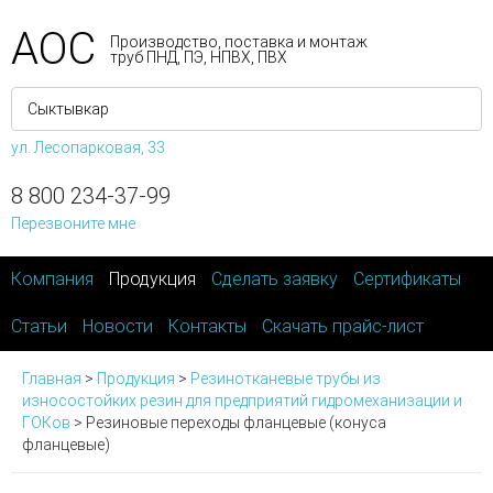
АОС
Производство, поставка и монтаж
труб ПНД, ПЭ, НПВХ, ПВХ
ул. Лесопарковая, 33
8 800 234-37-99
Перезвоните мне
Компания
Продукция
Сделать заявку
Сертификаты
Статьи
Новости
Контакты
Скачать прайс-лист
Главная
>
Продукция
>
Резинотканевые трубы из
износостойких резин для предприятий гидромеханизации и
ГОКов
>
Резиновые переходы фланцевые (конуса
фланцевые)