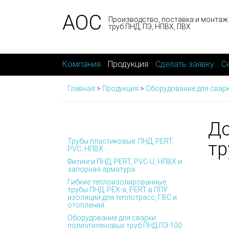
АОС
Производство, поставка и монтаж
труб ПНД, ПЭ, НПВХ, ПВХ
Компания
Продукция
Сделать заявку
С
Главная
>
Продукция
>
Оборудование для сварк
До
Трубы пластиковые: ПНД, PERT,
тр
PVC, НПВХ
Фитинги ПНД, PERT, PVC-U, НПВХ и
запорная арматура
Гибкие теплоизолированные
трубы ПНД, PEX-а, PERT в ППУ
изоляции для теплотрасс, ГВС и
отопления
Оборудование для сварки
полиэтиленовых труб ПНД ПЭ 100